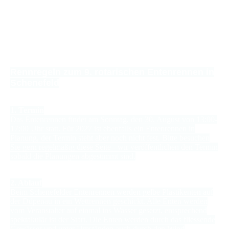
Die schnellsten Renn-Enten erreichen als erstes den
Zielbereich. Dort befindet sich unsere “Entenfalle”.
Diese ist so aufgebaut, dass immer nur eine Ente ins
Ziel gelangt. Wer zuerst kommt mahlt zuerst. Somit
gibt es keine Zweifelsfragen beim Zieleinlauf.
Rennregeln zum 9. rotarischen Entenrennen in
Schenefeld
1. Termin
Das Entenrennen findet am Sonntag, den 30. August von 13:00-
17:00 Uhr statt. Für 2027 ist ebenfalls ein Entenrennen in
Planung, der Termin steht aber noch nicht fest. Bitte besuchen
Sie gern regelmäßig diese Seite - wir veröffentlichen den Termin
sobald die Planungen abgestimmt sind.
2. Ablauf
Beim Schenefelder Entenrennen werden gelbe Plastikenten auf
der Düpenau in ein Wettrennen geschickt. Alle Enten werden
vom Veranstalter auf einmal ins Wasser gesetzt, entsprechend
spektakulär ist der Start. Die Enten werden durch das fliessende
Gewässer und unter Umständen auch durch den Wind