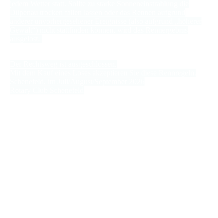
jedem Wetter statt. Sollte zu starke Sonneneinstrahlung die
Düpenau trocken fallen lassen oder das Rennen aufgrund
anderer unvorhergesehener Ereignisse (also aufgrund „höherer
Gewalt“) nicht stattfinden können, wird das Rennergebnis
ausgelost.
Der Rechtsweg ist ausgeschlossen.
Mit dem Kauf eines Loses akzeptieren Sie diese Rennregeln.
Schenefeld, im Juli/August/September 2026
Rotary Club Schenefeld