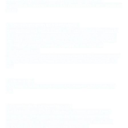
angetrieben. Die ersten 35 im Ziel eintreffenden Enten gewinnen
Preise.
3. Veranstaltungsort und Rennstrecke
Veranstaltungsort ist das JUKS in Schenefeld, die Rennstrecke
für das rotarische Entenrennen in Schenefeld ist die Düpenau.
Der Start erfolgt auf Höhe des JUKS, der Zieleinlauf befindet
sich bei der Brücke über die Düpenau in der Nähe des
Kinderspielplatzes.
Die Gewinnausgabe und ein entsprechendes Rahmenprogramm
vor und nach dem Rennen finden auf dem Gelände des JUKS
statt.
4. Veranstalter
Veranstalter ist die Rotary-Hilfe des Rotary Clubs Schenefeld
e.V.
5. Grundgedanke / Spendenzweck
Das Entenrennen auf der Düpenau soll einen guten Zweck
unterstützen. Mit dem Erlös aus der Veranstaltung werden
soziale Projekte in Schenefeld wie zum Beispiel das Projekt
JUKSHAUSEN des Schenefelder Jugend und