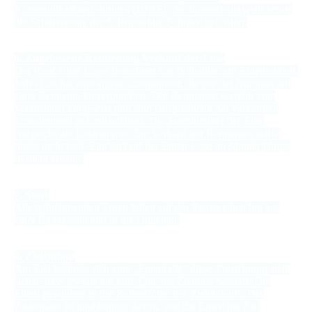
Kommunikationszentrums (JUKS), die Jugendfeuerwehr sowie
die Schulvereine der Schenefelder Schulen gefördert.
6. Zugelassene Rennenten, Verkauf der Lose
Der Kauf eines Loses berechtigt zur Teilnahme am Entenrennen.
Jedes Los hat eine eigene Losnummer, die mit der Nummer auf
einer Rennente korrespondiert. Die Rennenten werden vom
Veranstalter eingesetzt und sind entsprechend der verkauften
Losnummern gekennzeichnet. Die Startnummer der Ente
entspricht der Losnummer. Ein Verkauf der Rennenten selbst
findet nicht statt. Ein Verkauf der Enten-Lose an Minderjährige
ist nicht erlaubt.
7. Start
Alle teilnehmenden Enten fallen auf das Startzeichen hin aus
einer Baggerschaufel in die Düpenau.
8. Zieleinlauf
Am Ziel befindet sich eine „Entenfalle“ diese Vorrichtung stellt
sicher, dass jeweils nur eine Ente die Ziellinie passiert. Die
Enten gewinnen in der Reihenfolge des Zieleinlaufs. Der
Zieleinlauf ist unabhängig davon, wie die Enten ins Ziel