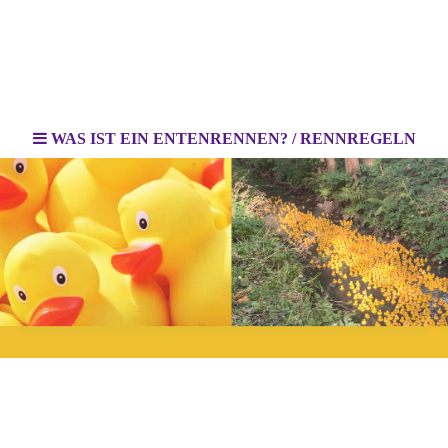
WAS IST EIN ENTENRENNEN? / RENNREGELN
GewinnlisteEindrücke vom
EntenrennenWas ist ein
Entenrennen?
7. Rotarisches Entenrennen
9. Schenefelder Entenrennen
Viele kleine Quietsche-Enten schwimmen um die Wette und